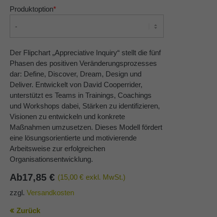
Produktoption
*
About us
Lorem ipsum dolor sit amet, consectetuer
adipiscing elit.
Der Flipchart „Appreciative Inquiry“ stellt die fünf
Phasen des positiven Veränderungsprozesses
Aenean commodo ligula eget dolor. Aenean massa.
dar: Define, Discover, Dream, Design und
Cum sociis natoque penatibus et magnis dis parturient
Deliver. Entwickelt von David Cooperrider,
montes, nascetur ridiculus mus. Donec quam felis,
unterstützt es Teams in Trainings, Coachings
ultricies nec.
und Workshops dabei, Stärken zu identifizieren,
Visionen zu entwickeln und konkrete
Maßnahmen umzusetzen. Dieses Modell fördert
eine lösungsorientierte und motivierende
Arbeitsweise zur erfolgreichen
Organisationsentwicklung.
Ab
17,85
€
(15,00 €
exkl. MwSt.)
zzgl.
Versandkosten
Zurück