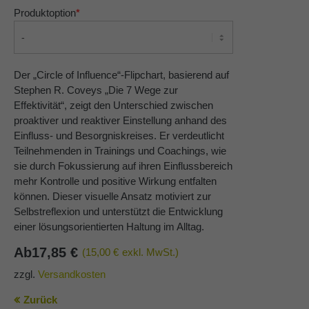
Produktoption
*
About us
Lorem ipsum dolor sit amet, consectetuer
adipiscing elit.
Der „Circle of Influence“-Flipchart, basierend auf
Stephen R. Coveys „Die 7 Wege zur
Aenean commodo ligula eget dolor. Aenean massa.
Effektivität“, zeigt den Unterschied zwischen
Cum sociis natoque penatibus et magnis dis parturient
proaktiver und reaktiver Einstellung anhand des
montes, nascetur ridiculus mus. Donec quam felis,
Einfluss- und Besorgniskreises. Er verdeutlicht
ultricies nec.
Teilnehmenden in Trainings und Coachings, wie
sie durch Fokussierung auf ihren Einflussbereich
mehr Kontrolle und positive Wirkung entfalten
können. Dieser visuelle Ansatz motiviert zur
Selbstreflexion und unterstützt die Entwicklung
einer lösungsorientierten Haltung im Alltag.
Ab
17,85
€
(15,00 €
exkl. MwSt.)
zzgl.
Versandkosten
Zurück