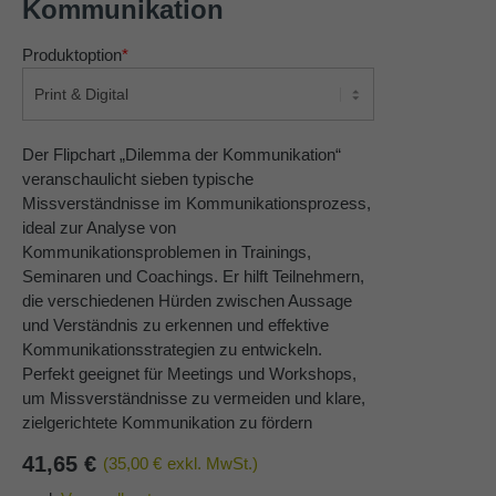
Kommunikation
About us
Produktoption
*
Lorem ipsum dolor sit amet, consectetuer
adipiscing elit.
Aenean commodo ligula eget dolor. Aenean massa.
Der Flipchart „Dilemma der Kommunikation“
Cum sociis natoque penatibus et magnis dis parturient
veranschaulicht sieben typische
montes, nascetur ridiculus mus. Donec quam felis,
Missverständnisse im Kommunikationsprozess,
ultricies nec.
ideal zur Analyse von
Kommunikationsproblemen in Trainings,
Seminaren und Coachings. Er hilft Teilnehmern,
die verschiedenen Hürden zwischen Aussage
und Verständnis zu erkennen und effektive
Kommunikationsstrategien zu entwickeln.
Perfekt geeignet für Meetings und Workshops,
um Missverständnisse zu vermeiden und klare,
zielgerichtete Kommunikation zu fördern
41,65
€
(35,00 €
exkl. MwSt.)