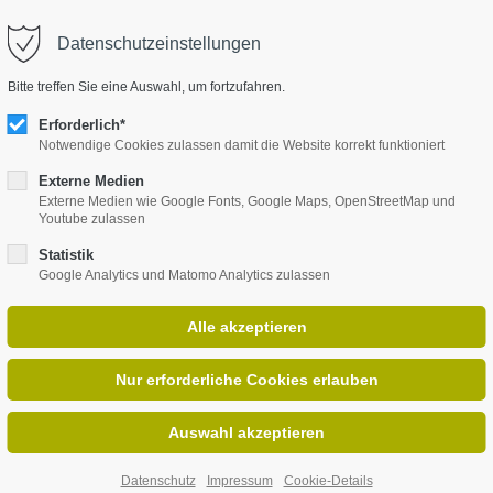
Datenschutzeinstellungen
upport
Get in touch
Bitte treffen Sie eine Auswahl, um fortzufahren.
HOME
CARDS 2 PLAY
FLIPS 
em ipsum dolor sit amet:
Cybersteel Inc.
Erforderlich*
376-293 City Road, Suite 600
Notwendige Cookies zulassen damit die Website korrekt funktioniert
San Francisco, CA 94102
Externe Medien
24h
Externe Medien wie Google Fonts, Google Maps, OpenStreetMap und
Youtube zulassen
/ 365days
Have any questions?
+44 1234 567 890
Statistik
Google Analytics und Matomo Analytics zulassen
Drop us a line
info@yourdomain.com
offer support for our customers
n - Fri 8:00am - 5:00pm
(GMT
)
Datenschutz
Impressum
Cookie-Details