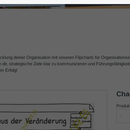
cklung deiner Organisation mit unseren Flipcharts für Organisation
 dir, strategische Ziele klar zu kommunizieren und Führungsfähigkei
m Erfolg!
Cha
Produk