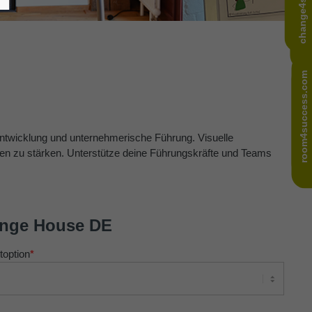
change4success.de
room4success.com
room4success.com
sentwicklung und unternehmerische Führung. Visuelle
ten zu stärken. Unterstütze deine Führungskräfte und Teams
nge House DE
toption
*