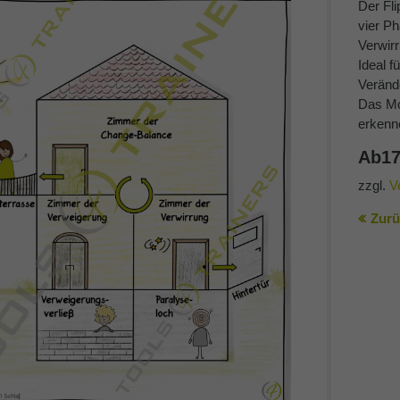
Der Fl
vier P
Verwir
Ideal f
Veränd
Das Mo
erkenn
Ab
1
zzgl.
V
Zurü