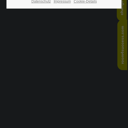
Datenschutz
Impressum
Cookie-Details
24h
/ 365days
room4success.com
We offer support for our customers
Mon - Fri 8:00am - 5:00pm
(GMT +1)
Get in touch
Cybersteel Inc.
376-293 City Road, Suite 600
San Francisco, CA 94102
Have any questions?
+44 1234 567 890
Drop us a line
info@yourdomain.com