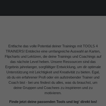
About us
Lorem ipsum dolor sit amet, consectetuer
adipiscing elit.
Aenean commodo ligula eget dolor. Aenean massa.
Cum sociis natoque penatibus et magnis dis parturient
montes, nascetur ridiculus mus. Donec quam felis,
Entfache das volle Potential deiner Trainings mit TOOLS 4
ultricies nec.
TRAINERS! Entdecke eine umfangreiche Auswahl an Karten,
Flipcharts und Lektüren, die deine Trainings und Coachings auf
das nächste Level heben. Unsere Ressourcen sind das
Ergebnis jahrelanger, sorgfältiger Entwicklung, um dir optimale
Unterstützung mit Leichtigkeit und Kreativität zu bieten. Egal,
ob du ein erfahrener Profi oder ein aufstrebender Trainer und
Coach bist - bei uns findest du alles, was du brauchst, um
deine Gruppen und Coachees zu inspirieren und zu
motivieren.
Finde jetzt deine passenden Tools und leg‘ direkt los!