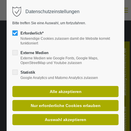
Menu
Datenschutzeinstellungen
Login
Bitte treffen Sie eine Auswahl, um fortzufahren.
E-Mail-Adresse
Erforderlich*
Notwendige Cookies zulassen damit die Website korrekt
funktioniert
academy4excellence.de
Passwort
Externe Medien
Externe Medien wie Google Fonts, Google Maps,
OpenStreetMap und Youtube zulassen
Statistik
Anmelden
Google Analytics und Matomo Analytics zulassen
Register
|
Lost your password?
Support
change4success.de
Lorem ipsum dolor sit amet: