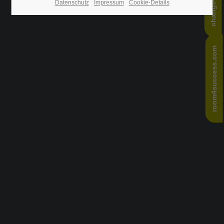
Datenschutz
Impressum
Cookie-Details
24h
/ 365days
room4success.com
We offer support for our customers
Mon - Fri 8:00am - 5:00pm
(GMT +1)
Get in touch
Cybersteel Inc.
376-293 City Road, Suite 600
San Francisco, CA 94102
Have any questions?
+44 1234 567 890
Drop us a line
info@yourdomain.com