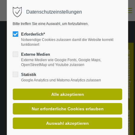
Menu
Datenschutzeinstellungen
Login
Bitte treffen Sie eine Auswahl, um fortzufahren.
E-Mail-Adresse
Erforderlich*
Notwendige Cookies zulassen damit die Website korrekt
funktioniert
academy4excellence.de
Passwort
Externe Medien
Externe Medien wie Google Fonts, Google Maps,
OpenStreetMap und Youtube zulassen
Statistik
Anmelden
Google Analytics und Matomo Analytics zulassen
Register
|
Lost your password?
Support
change4success.de
Lorem ipsum dolor sit amet: