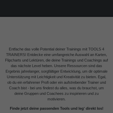
About us
Lorem ipsum dolor sit amet, consectetuer
adipiscing elit.
Aenean commodo ligula eget dolor. Aenean massa.
Cum sociis natoque penatibus et magnis dis parturient
montes, nascetur ridiculus mus. Donec quam felis,
Entfache das volle Potential deiner Trainings mit TOOLS 4
ultricies nec.
TRAINERS! Entdecke eine umfangreiche Auswahl an Karten,
Flipcharts und Lektüren, die deine Trainings und Coachings auf
das nächste Level heben. Unsere Ressourcen sind das
Ergebnis jahrelanger, sorgfältiger Entwicklung, um dir optimale
Unterstützung mit Leichtigkeit und Kreativität zu bieten. Egal,
ob du ein erfahrener Profi oder ein aufstrebender Trainer und
Coach bist - bei uns findest du alles, was du brauchst, um
deine Gruppen und Coachees zu inspirieren und zu
motivieren.
Finde jetzt deine passenden Tools und leg‘ direkt los!