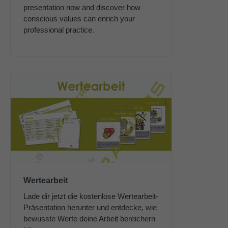
presentation now and discover how
About us
conscious values can enrich your
professional practice.
Lorem ipsum dolor sit amet, consectetuer
adipiscing elit.
Aenean commodo ligula eget dolor. Aenean massa.
Cum sociis natoque penatibus et magnis dis parturient
montes, nascetur ridiculus mus. Donec quam felis,
ultricies nec.
Wertearbeit
Lade dir jetzt die kostenlose Wertearbeit-
Präsentation herunter und entdecke, wie
bewusste Werte deine Arbeit bereichern