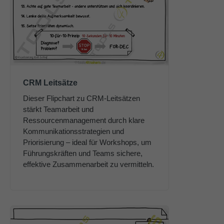
About us
Lorem ipsum dolor sit amet, consectetuer
adipiscing elit.
Aenean commodo ligula eget dolor. Aenean massa.
Cum sociis natoque penatibus et magnis dis parturient
CRM Leitsätze
montes, nascetur ridiculus mus. Donec quam felis,
Dieser Flipchart zu CRM-Leitsätzen
ultricies nec.
stärkt Teamarbeit und
Ressourcenmanagement durch klare
Kommunikationsstrategien und
Priorisierung – ideal für Workshops, um
Führungskräften und Teams sichere,
effektive Zusammenarbeit zu vermitteln.