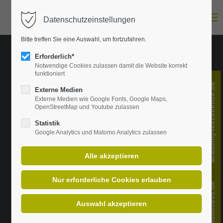
Menu
Datenschutzeinstellungen
Login
Bitte treffen Sie eine Auswahl, um fortzufahren.
E-Mail-Adresse
Erforderlich*
Notwendige Cookies zulassen damit die Website korrekt
funktioniert
academy4excellence.de
Passwort
Externe Medien
Externe Medien wie Google Fonts, Google Maps,
OpenStreetMap und Youtube zulassen
Statistik
Anmelden
Google Analytics und Matomo Analytics zulassen
Register
|
Lost your password?
Support
change4success.de
Lorem ipsum dolor sit amet: