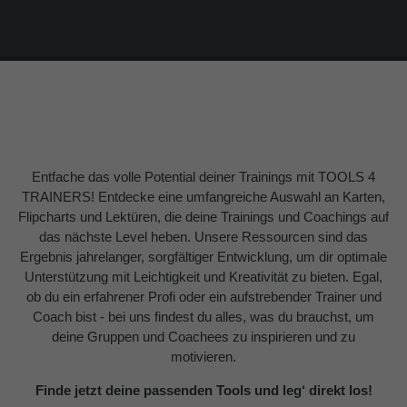
About us
Lorem ipsum dolor sit amet, consectetuer
adipiscing elit.
Aenean commodo ligula eget dolor. Aenean massa.
Cum sociis natoque penatibus et magnis dis parturient
montes, nascetur ridiculus mus. Donec quam felis,
Entfache das volle Potential deiner Trainings mit TOOLS 4
ultricies nec.
TRAINERS! Entdecke eine umfangreiche Auswahl an Karten,
Flipcharts und Lektüren, die deine Trainings und Coachings auf
das nächste Level heben. Unsere Ressourcen sind das
Ergebnis jahrelanger, sorgfältiger Entwicklung, um dir optimale
Unterstützung mit Leichtigkeit und Kreativität zu bieten. Egal,
ob du ein erfahrener Profi oder ein aufstrebender Trainer und
Coach bist - bei uns findest du alles, was du brauchst, um
deine Gruppen und Coachees zu inspirieren und zu
motivieren.
Finde jetzt deine passenden Tools und leg‘ direkt los!