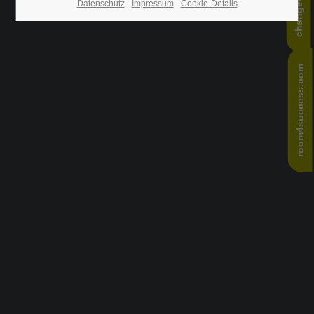
Datenschutz
Impressum
Cookie-Details
24h
/ 365days
room4success.com
We offer support for our customers
Mon - Fri 8:00am - 5:00pm
(GMT +1)
Get in touch
Cybersteel Inc.
376-293 City Road, Suite 600
San Francisco, CA 94102
Have any questions?
+44 1234 567 890
Drop us a line
info@yourdomain.com