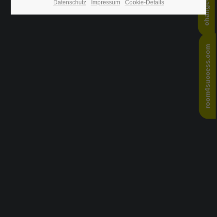
Datenschutz
Impressum
Cookie-Details
24h
/ 365days
room4success.com
We offer support for our customers
Mon - Fri 8:00am - 5:00pm
(GMT +1)
Get in touch
Cybersteel Inc.
376-293 City Road, Suite 600
San Francisco, CA 94102
Have any questions?
+44 1234 567 890
Drop us a line
info@yourdomain.com