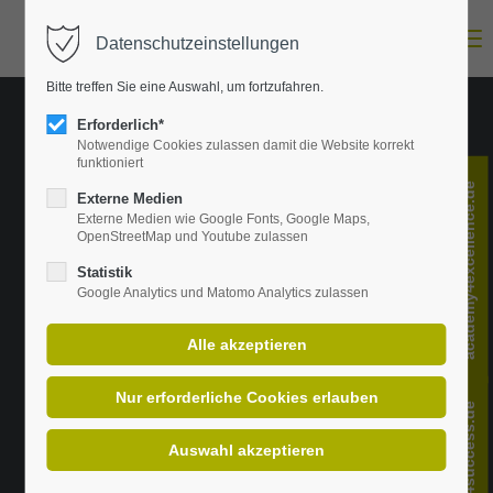
Menu
Datenschutzeinstellungen
Login
Bitte treffen Sie eine Auswahl, um fortzufahren.
E-Mail-Adresse
Erforderlich*
Notwendige Cookies zulassen damit die Website korrekt
funktioniert
academy4excellence.de
Passwort
Externe Medien
Externe Medien wie Google Fonts, Google Maps,
OpenStreetMap und Youtube zulassen
Statistik
Anmelden
Google Analytics und Matomo Analytics zulassen
Register
|
Lost your password?
Support
change4success.de
Lorem ipsum dolor sit amet: