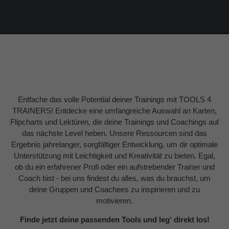
About us
Lorem ipsum dolor sit amet, consectetuer
adipiscing elit.
Aenean commodo ligula eget dolor. Aenean massa.
Cum sociis natoque penatibus et magnis dis parturient
montes, nascetur ridiculus mus. Donec quam felis,
Entfache das volle Potential deiner Trainings mit TOOLS 4
ultricies nec.
TRAINERS! Entdecke eine umfangreiche Auswahl an Karten,
Flipcharts und Lektüren, die deine Trainings und Coachings auf
das nächste Level heben. Unsere Ressourcen sind das
Ergebnis jahrelanger, sorgfältiger Entwicklung, um dir optimale
Unterstützung mit Leichtigkeit und Kreativität zu bieten. Egal,
ob du ein erfahrener Profi oder ein aufstrebender Trainer und
Coach bist - bei uns findest du alles, was du brauchst, um
deine Gruppen und Coachees zu inspirieren und zu
motivieren.
Finde jetzt deine passenden Tools und leg‘ direkt los!