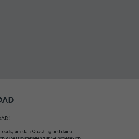
OAD
OAD!
loads, um dein Coaching und deine
n Arbeitsmaterialien zur Selbstreflexion,