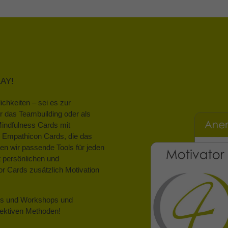
LAY!
ichkeiten – sei es zur
ür das Teambuilding oder als
Mindfulness Cards mit
zu Empathicon Cards, die das
en wir passende Tools für jeden
t persönlichen und
r Cards zusätzlich Motivation
ings und Workshops und
ffektiven Methoden!