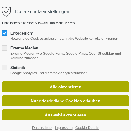
Datenschutzeinstellungen
upport
Get in touch
Bitte treffen Sie eine Auswahl, um fortzufahren.
HOME
CARDS 2 PLAY
FLIPS 
em ipsum dolor sit amet:
Cybersteel Inc.
Erforderlich*
376-293 City Road, Suite 600
Notwendige Cookies zulassen damit die Website korrekt funktioniert
San Francisco, CA 94102
Externe Medien
24h
Externe Medien wie Google Fonts, Google Maps, OpenStreetMap und
Youtube zulassen
/ 365days
Have any questions?
+44 1234 567 890
Statistik
Google Analytics und Matomo Analytics zulassen
Drop us a line
info@yourdomain.com
offer support for our customers
n - Fri 8:00am - 5:00pm
(GMT
)
Datenschutz
Impressum
Cookie-Details