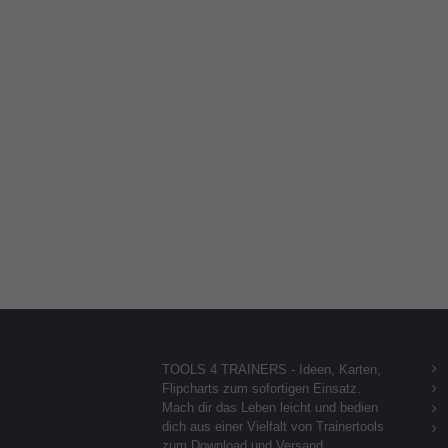
TOOLS 4 TRAINERS - Ideen, Karten,
Flipcharts zum sofortigen Einsatz.
Mach dir das Leben leicht und bedien
dich aus einer Vielfalt von Trainertools
zum Download und Versand.