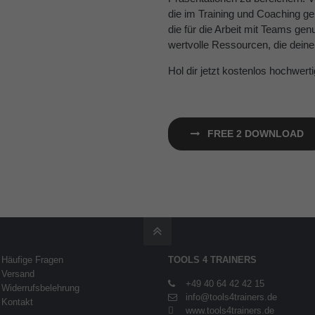
die im Training und Coaching ge
die für die Arbeit mit Teams gen
wertvolle Ressourcen, die deine
Hol dir jetzt kostenlos hochwerti
FREE 2 DOWNLOAD
Häufige Fragen
TOOLS 4 TRAINERS
Versand
+49 40 64 42 42 15
Widerrufsbelehrung
info@tools4trainers.de
Kontakt
www.tools4trainers.de