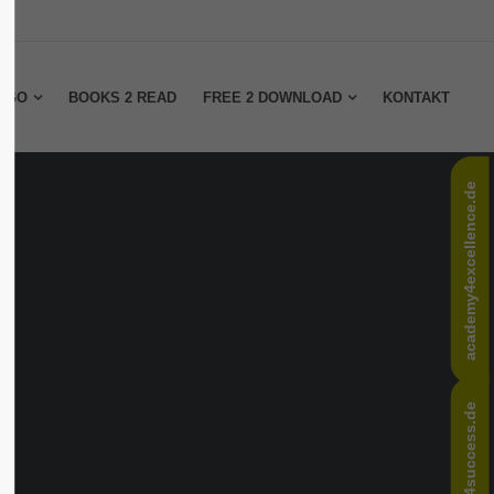
About us
2 GO
BOOKS 2 READ
FREE 2 DOWNLOAD
KONTAKT
Lorem ipsum dolor sit amet,
consectetuer adipiscing elit.
Aenean commodo ligula eget
academy4excellence.de
dolor. Aenean massa. Cum sociis
natoque penatibus et magnis dis
parturient montes, nascetur
ridiculus mus. Donec quam felis,
ultricies nec.
change4success.de